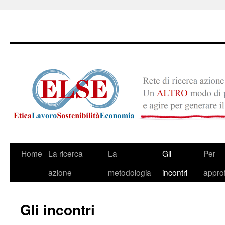
Skip
Home
La ricerca
La
Gli
Per
to
azione
metodologia
incontri
appro
content
Gli incontri