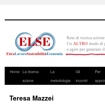
Skip
Home
La ricerca
La
Gli
Per
to
azione
metodologia
incontri
appro
content
Teresa Mazzei